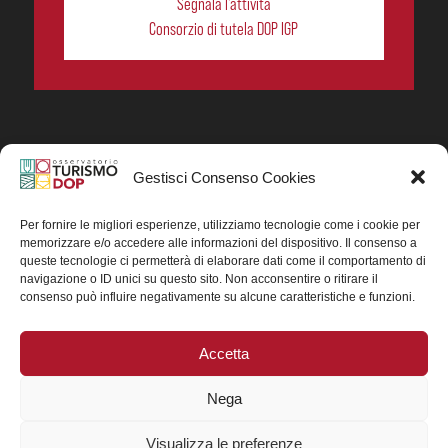
Segnala l’attività
Consorzio di tutela DOP IGP
Gestisci Consenso Cookies
In collaborazione ORIGIN ITALIA.
Progetto Turismo DOP. Ricerca, analisi e divulgazione
del turismo enogastronomico dei prodotti DOP IGP
Per fornire le migliori esperienze, utilizziamo tecnologie come i cookie per
italiani.
memorizzare e/o accedere alle informazioni del dispositivo. Il consenso a
Concessione contributo MASAF DM n. 0311719 del
queste tecnologie ci permetterà di elaborare dati come il comportamento di
15/06/2023
navigazione o ID unici su questo sito. Non acconsentire o ritirare il
Concessione contributo MASAF, DM n. 0016662 del
consenso può influire negativamente su alcune caratteristiche e funzioni.
15/01/2025 (CUP J88H24002560007)
Accetta
Nega
Visualizza le preferenze