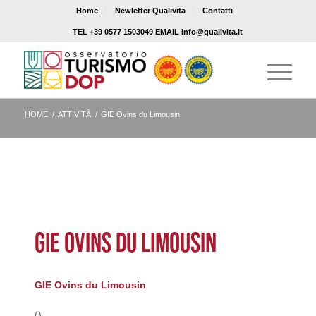
Home
Newletter Qualivita
Contatti
TEL +39 0577 1503049 EMAIL info@qualivita.it
HOME
/
ATTIVITÀ
/
GIE Ovins du Limousin
GIE OVINS DU LIMOUSIN
GIE Ovins du Limousin
()