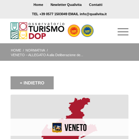
Home
Newletter Qualivita
Contatti
TEL +39 0577 1503049 EMAIL info@qualivita.it
HOME
/
NORMATIVA
/
VENETO – ALLEGATO A alla Deliberazione de...
« INDIETRO