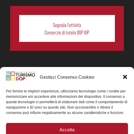
Segnala l’attività
Consorzio di tutela DOP IGP
Gestisci Consenso Cookies
In collaborazione ORIGIN ITALIA.
Progetto Turismo DOP. Ricerca, analisi e divulgazione
del turismo enogastronomico dei prodotti DOP IGP
Per fornire le migliori esperienze, utilizziamo tecnologie come i cookie per
italiani.
memorizzare e/o accedere alle informazioni del dispositivo. Il consenso a
Concessione contributo MASAF DM n. 0311719 del
queste tecnologie ci permetterà di elaborare dati come il comportamento di
15/06/2023
navigazione o ID unici su questo sito. Non acconsentire o ritirare il
Concessione contributo MASAF, DM n. 0016662 del
consenso può influire negativamente su alcune caratteristiche e funzioni.
15/01/2025 (CUP J88H24002560007)
Accetta