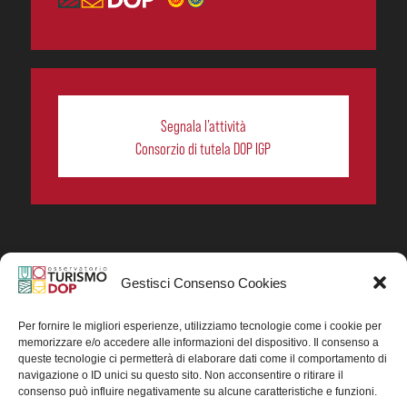
Segnala l’attività
Consorzio di tutela DOP IGP
Gestisci Consenso Cookies
In collaborazione ORIGIN ITALIA.
Progetto Turismo DOP. Ricerca, analisi e divulgazione
del turismo enogastronomico dei prodotti DOP IGP
Per fornire le migliori esperienze, utilizziamo tecnologie come i cookie per
italiani.
memorizzare e/o accedere alle informazioni del dispositivo. Il consenso a
Concessione contributo MASAF DM n. 0311719 del
queste tecnologie ci permetterà di elaborare dati come il comportamento di
15/06/2023
navigazione o ID unici su questo sito. Non acconsentire o ritirare il
Concessione contributo MASAF, DM n. 0016662 del
consenso può influire negativamente su alcune caratteristiche e funzioni.
15/01/2025 (CUP J88H24002560007)