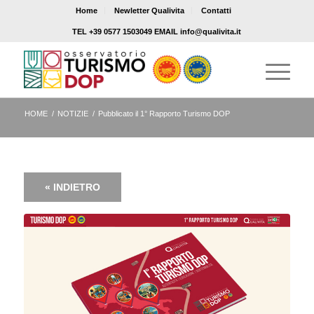
Home
Newletter Qualivita
Contatti
TEL +39 0577 1503049 EMAIL info@qualivita.it
HOME
/
NOTIZIE
/
Pubblicato il 1° Rapporto Turismo DOP
« INDIETRO