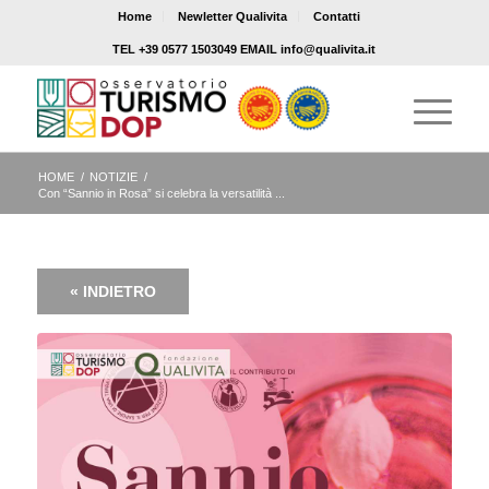
Home
Newletter Qualivita
Contatti
TEL +39 0577 1503049 EMAIL info@qualivita.it
HOME
/
NOTIZIE
/
Con “Sannio in Rosa” si celebra la versatilità ...
« INDIETRO