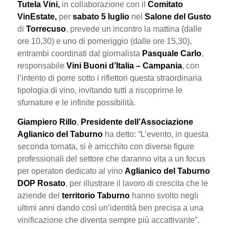
Tutela Vini,
in collaborazione con il
Comitato
VinEstate,
per
sabato 5 luglio
nel
Salone del Gusto
di
Torrecuso
, prevede un incontro la mattina (dalle
ore 10,30) e uno di pomeriggio (dalle ore 15,30),
entrambi coordinati dal giornalista
Pasquale Carlo
,
responsabile
Vini Buoni d’Italia – Campania
, con
l’intento di porre sotto i riflettori questa straordinaria
tipologia di vino, invitando tutti a riscoprirne le
sfumature e le infinite possibilità.
Giampiero Rillo
,
Presidente dell’Associazione
Aglianico del Taburno
ha detto: “L’evento, in questa
seconda tornata, si è arricchito con diverse figure
professionali del settore che daranno vita a un focus
per operatori dedicato al vino
Aglianico del Taburno
DOP Rosato
, per illustrare il lavoro di crescita che le
aziende del
territorio Taburno
hanno svolto negli
ultimi anni dando così un’identità ben precisa a una
vinificazione che diventa sempre più accattivante”.