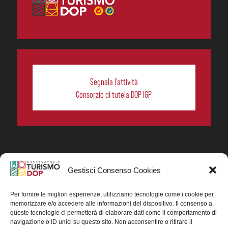
Segnala l’attività
Consorzio di tutela DOP IGP
Gestisci Consenso Cookies
In collaborazione ORIGIN ITALIA.
Progetto Turismo DOP. Ricerca, analisi e divulgazione
del turismo enogastronomico dei prodotti DOP IGP
Per fornire le migliori esperienze, utilizziamo tecnologie come i cookie per
italiani.
memorizzare e/o accedere alle informazioni del dispositivo. Il consenso a
Concessione contributo MASAF DM n. 0311719 del
queste tecnologie ci permetterà di elaborare dati come il comportamento di
15/06/2023
navigazione o ID unici su questo sito. Non acconsentire o ritirare il
Concessione contributo MASAF, DM n. 0016662 del