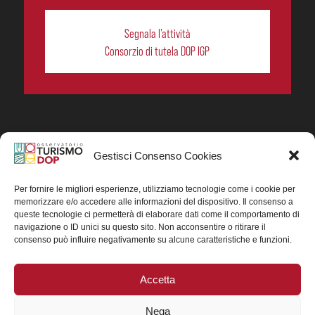
Segnala l’attività
Consorzio di tutela DOP IGP
Gestisci Consenso Cookies
In collaborazione ORIGIN ITALIA.
Progetto Turismo DOP. Ricerca, analisi e divulgazione
del turismo enogastronomico dei prodotti DOP IGP
Per fornire le migliori esperienze, utilizziamo tecnologie come i cookie per
italiani.
memorizzare e/o accedere alle informazioni del dispositivo. Il consenso a
Concessione contributo MASAF DM n. 0311719 del
queste tecnologie ci permetterà di elaborare dati come il comportamento di
15/06/2023
navigazione o ID unici su questo sito. Non acconsentire o ritirare il
Concessione contributo MASAF, DM n. 0016662 del
consenso può influire negativamente su alcune caratteristiche e funzioni.
15/01/2025 (CUP J88H24002560007)
Accetta
Nega