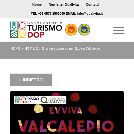
Home
Newletter Qualivita
Contatti
TEL +39 0577 1503049 EMAIL info@qualivita.it
HOME
/
NOTIZIE
/
Grande successo per Evviva Valcalepio
« INDIETRO