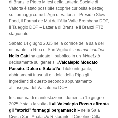
di Branzi e Pietro Milesi della Latteria Sociale di
Valtorta è stato possibile scoprire curiosità e dettagli
sui formaggi come L’Agri di Valtorta – Presidio Slow
Food, il Formai de Mut dell’Alta Valle Brembana DOP,
il Taleggio DOP – Latteria di Branzi e il Branzi FTB
stagionato.
Sabato 14 giugno 2025 nella cornice della sala del
ristorante La Ripa di San Vigilio il
communicauthor
Nello Gatti
ha guidato il pubblico in un
WineLab
decisamente sui generis,
«Valcalepio Moscato
Passito: Dolce o Salato?»
. Titolo intrigante,
abbinamenti inusuali e i dolci della Ripa gli
ingredienti di questo secondo appuntamento
all’insegna del Valcalepio DOP .
In chiusura di manifestazione, domenica 15 giugno
2025 è stata la volta di
«Il Valcalepio Rosso affronta
gli “storici” formaggi bergamaschi»
nella Sala
Civica Sant’Agata c/o Ristorante il Circolino Città