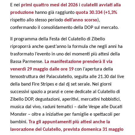
E nei
primi quattro
mesi del 2026
i
culatelli avviati alla
produzione
hanno già raggiunto
quota 30.334 (+1,3%
rispetto allo stesso periodo
dell’anno scorso
),
confermando il consolidamento della DOP sul mercato.
Il programma della Festa del Culatello di Zibello
riproporrà anche quest’anno la formula che negli anni ha
trasformato l’evento in uno dei momenti più attesi della
Bassa Parmense.
La manifestazione prenderà il via
venerdì 29 maggio dalle ore 19
con l’apertura della
tensostruttura del Palaculatello, seguita alle 21.30 dal live
della band Fire Stripes e dal dj set serale. Nei giorni
successivi spazio a pranzi e cene dedicate al Culatello di
Zibello DOP, degustazioni, aperitivi, mercatini hobbistici,
musica dal vivo, raduni tematici – dalle Vespe alle Ducati
Monster – oltre a iniziative per famiglie e spettacoli per
bambini.
Tra gli appuntamenti più attesi anche la
lavorazione del Culatello, prevista domenica 31 maggio