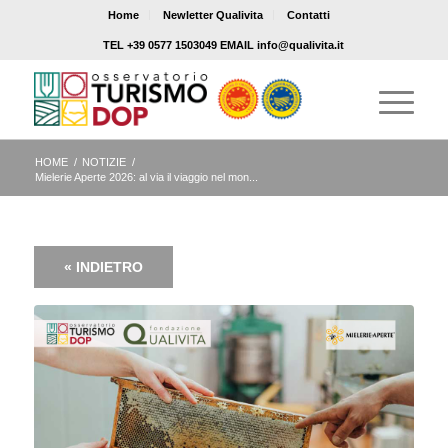
Home
Newletter Qualivita
Contatti
TEL +39 0577 1503049 EMAIL info@qualivita.it
HOME
/
NOTIZIE
/
Mielerie Aperte 2026: al via il viaggio nel mon...
« INDIETRO