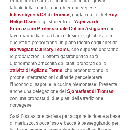
Protagonista sarà la collaborazione tra i giovani
talenti della scuola alberghiera norvegese
Ishavsbyen VGS di Tromsø
, guidati dallo chef
Roy-
Helge Olsen
, e gli studenti dell’
Agenzia di
Formazione Professionale Colline Astigiane
che
lavoreranno fianco a fianco. Insieme, gli allievi dei
due istituti proporranno un piatto ideato dagli chef dei
Norwegian Culinary Teams
, che supervisioneranno
le preparazioni. L’offerta gastronomica sarà
ulteriormente arricchita dai piatti preparati dalle
attività di Agliano Terme
, che presenteranno le
proprie interpretazioni culinarie per celebrare
l’incontro di sapori e la cucina piemontese. Presente
anche una delegazione
del
Sjømatfest d
i Tromsø
con una proposta di due piatti della tradizione
norvegese.
Sarà l’occasione perfetta per scoprire le ricette a base
di merluzzo, stoccafisso e baccalà passeggiando per