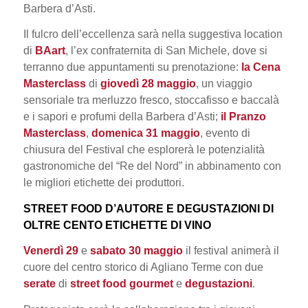
Barbera d’Asti.
Il fulcro dell’eccellenza sarà nella suggestiva location
di
BAart
,
l’ex confraternita di San Michele, dove si
terranno due appuntamenti su prenotazione:
la Cena
Masterclass
di
giovedì 28 maggio
,
un viaggio
sensoriale tra merluzzo fresco, stoccafisso e baccalà
e i sapori e profumi della Barbera d’Asti;
il Pranzo
Masterclass
,
domenica 31 maggio
,
evento di
chiusura del Festival che esplorerà le potenzialità
gastronomiche del “Re del Nord” in abbinamento con
le migliori etichette dei produttori.
STREET FOOD D’AUTORE E DEGUSTAZIONI DI
OLTRE CENTO ETICHETTE DI VINO
Venerdì 29
e
sabato 30 maggio
il festival animerà il
cuore del centro storico di Agliano Terme con due
serate
di
street food gourmet
e
degustazioni
.