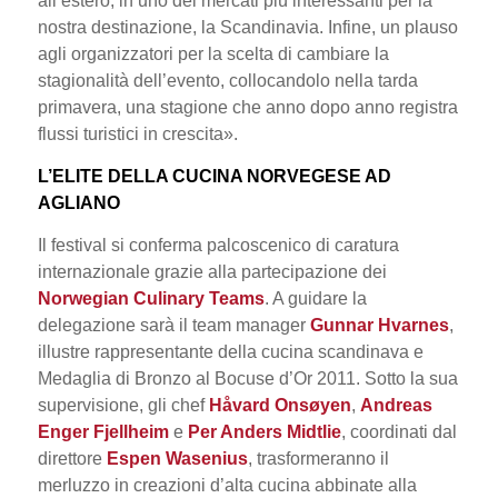
all’estero, in uno dei mercati più interessanti per la
nostra destinazione, la Scandinavia. Infine, un plauso
agli organizzatori per la scelta di cambiare la
stagionalità dell’evento, collocandolo nella tarda
primavera, una stagione che anno dopo anno registra
flussi turistici in crescita
».
L’ELITE DELLA CUCINA NORVEGESE AD
AGLIANO
Il festival si conferma palcoscenico di caratura
internazionale grazie alla partecipazione dei
Norwegian Culinary Teams
. A guidare la
delegazione sarà il team manager
Gunnar Hvarnes
,
illustre rappresentante della cucina scandinava e
Medaglia di Bronzo al Bocuse d’Or 2011. Sotto la sua
supervisione, gli chef
Håvard Onsøyen
,
Andreas
Enger Fjellheim
e
Per Anders Midtlie
, coordinati dal
direttore
Espen Wasenius
, trasformeranno il
merluzzo in creazioni d’alta cucina abbinate alla