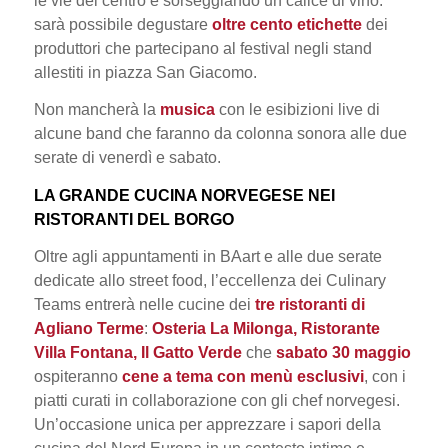
le vie del centro e sorseggiando un calice di vino:
sarà possibile degustare
oltre cento etichette
dei
produttori che partecipano al festival negli stand
allestiti in piazza San Giacomo.
Non mancherà la
musica
con le esibizioni live di
alcune band che faranno da colonna sonora alle due
serate di venerdì e sabato.
LA GRANDE CUCINA NORVEGESE NEI
RISTORANTI DEL BORGO
Oltre agli appuntamenti in BAart e alle due serate
dedicate allo street food, l’eccellenza dei Culinary
Teams entrerà nelle cucine dei
tre ristoranti di
Agliano Terme
:
Osteria La Milonga, Ristorante
Villa Fontana, Il Gatto Verde
che
sabato 30 maggio
ospiteranno
cene a tema con menù esclusivi
, con i
piatti curati in collaborazione con gli chef norvegesi.
Un’occasione unica per apprezzare i sapori della