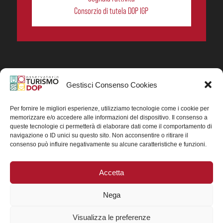
Consorzio di tutela DOP IGP
Gestisci Consenso Cookies
In collaborazione ORIGIN ITALIA.
Progetto Turismo DOP. Ricerca, analisi e divulgazione
del turismo enogastronomico dei prodotti DOP IGP
Per fornire le migliori esperienze, utilizziamo tecnologie come i cookie per
italiani.
memorizzare e/o accedere alle informazioni del dispositivo. Il consenso a
Concessione contributo MASAF DM n. 0311719 del
queste tecnologie ci permetterà di elaborare dati come il comportamento di
15/06/2023
navigazione o ID unici su questo sito. Non acconsentire o ritirare il
Concessione contributo MASAF, DM n. 0016662 del
consenso può influire negativamente su alcune caratteristiche e funzioni.
15/01/2025 (CUP J88H24002560007)
Accetta
Nega
Visualizza le preferenze