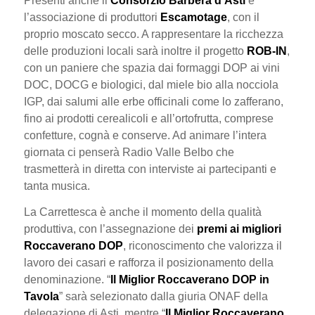
Presenti anche il
Consorzio Barbera d’Asti
e
l’associazione di produttori
Escamotage
, con il
proprio moscato secco. A rappresentare la ricchezza
delle produzioni locali sarà inoltre il progetto
ROB-IN
,
con un paniere che spazia dai formaggi DOP ai vini
DOC, DOCG e biologici, dal miele bio alla nocciola
IGP, dai salumi alle erbe officinali come lo zafferano,
fino ai prodotti cerealicoli e all’ortofrutta, comprese
confetture, cognà e conserve. Ad animare l’intera
giornata ci penserà Radio Valle Belbo che
trasmetterà in diretta con interviste ai partecipanti e
tanta musica.
La Carrettesca è anche il momento della qualità
produttiva, con l’assegnazione dei
premi ai migliori
Roccaverano DOP
, riconoscimento che valorizza il
lavoro dei casari e rafforza il posizionamento della
denominazione. “
Il Miglior Roccaverano DOP in
Tavola
” sarà selezionato dalla giuria ONAF della
delegazione di Asti, mentre “
Il Miglior Roccaverano