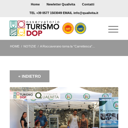
Home
Newletter Qualivita
Contatti
TEL +39 0577 1503049 EMAIL info@qualivita.it
HOME
/
NOTIZIE
/
A Roccaverano torna la “Carrettesca”...
« INDIETRO