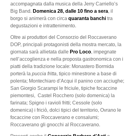
accompagnata dalla musica della Jerry Carriello’s
Big Band.
Domenica 28, dalle 10 fino a sera
, il
borgo si animerà con circa
quaranta banchi
tra
degustazioni e intrattenimento.
Oltre ai produttori del Consorzio del Roccaverano
DOP, principali protagonisti della mostra mercato, la
giornata sarà allietata dalle
Pro Loco
, impegnate
nell’accoglienza e nella proposta gastronomica con i
piatti della tradizione locale: Monastero Bormida
porterà la
puccia fritta
, tipico minestrone a base di
polenta; Montechiaro d’Acqui il panino con acciughe;
San Giorgio Scarampi le friciule, tipiche focaccine
piemontesi, Castel Rocchero (solo domenica) la
farinata; Spigno i ravioli fritti; Cessole (solo
domenica) i friciò, dolci tipici del territorio, Ovrano le
focaccine con Roccaverano e consalumi;
Roccaverano gli gnocchi al Roccaverano.