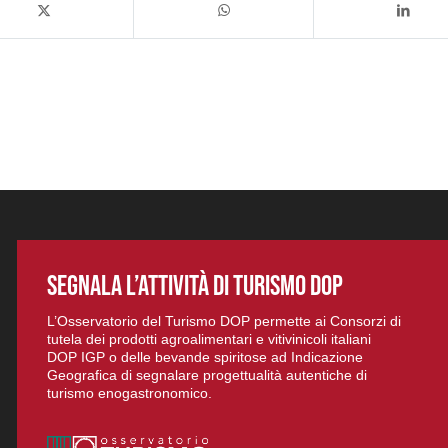
SEGNALA L’ATTIVITÀ DI TURISMO DOP
L’Osservatorio del Turismo DOP permette ai Consorzi di
tutela dei prodotti agroalimentari e vitivinicoli italiani
DOP IGP o delle bevande spiritose ad Indicazione
Geografica di segnalare progettualità autentiche di
turismo enogastronomico.