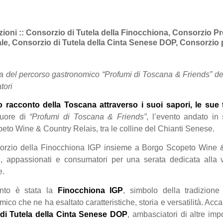
zioni :: Consorzio di Tutela della Finocchiona, Consorzio P
le, Consorzio di Tutela della Cinta Senese DOP, Consorzio 
 del percorso gastronomico “Profumi di Toscana & Friends” dedi
tori
o racconto della Toscana attraverso i suoi sapori, le sue 
cuore di
“Profumi di Toscana & Friends”
, l’evento andato i
eto Wine & Country Relais, tra le colline del Chianti Senese.
nsorzio della Finocchiona IGP insieme a Borgo Scopeto Wine &
ore, appassionati e consumatori per una serata dedicata alla 
e.
ento è stata la
Finocchiona IGP
, simbolo della tradizione
co che ne ha esaltato caratteristiche, storia e versatilità. Accan
di Tutela della Cinta Senese DOP
, ambasciatori di altre impo