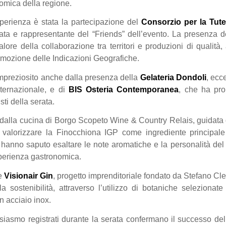
nomica della regione.
sperienza è stata la partecipazione del
Consorzio per la Tut
rata e rappresentante del “Friends” dell’evento. La presenza 
alore della collaborazione tra territori e produzioni di qualit
promozione delle Indicazioni Geografiche.
 impreziosito anche dalla presenza della
Gelateria Dondoli
, ecc
nternazionale, e di
BIS Osteria Contemporanea
, che ha pro
sti della serata.
o dalla cucina di Borgo Scopeto Wine & Country Relais, guidata
alorizzare la Finocchiona IGP come ingrediente principale 
 hanno saputo esaltare le note aromatiche e la personalità del
esperienza gastronomica.
he
Visionair Gin
, progetto imprenditoriale fondato da Stefano Cl
lla sostenibilità, attraverso l’utilizzo di botaniche selezionat
 in acciaio inox.
siasmo registrati durante la serata confermano il successo del