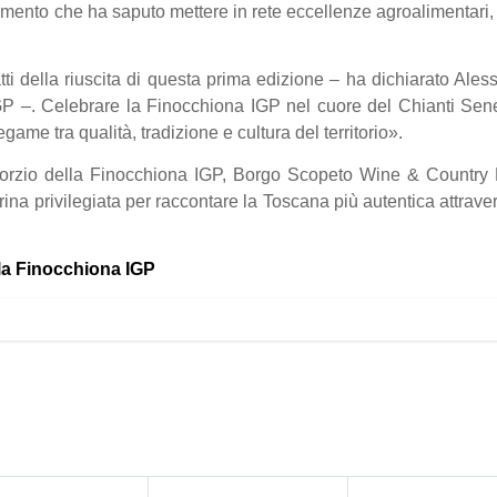
nto che ha saputo mettere in rete eccellenze agroalimentari, os
i della riuscita di questa prima edizione – ha dichiarato Ales
P –. Celebrare la Finocchiona IGP nel cuore del Chianti Sen
 legame tra qualità, tradizione e cultura del territorio».
sorzio della Finocchiona IGP, Borgo Scopeto Wine & Country Rel
ina privilegiata per raccontare la Toscana più autentica attraver
lla Finocchiona IGP