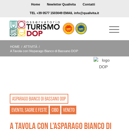
Home
Newletter Qualivita
Contatti
TEL +39 0577 1503049 EMAIL info@qualivita.it
HOME
/
ATTIVITÀ
/
A Tavola con l’Asparago Bianco di Bassano DOP
ASPARAGO BIANCO DI BASSANO DOP
EVENTO, SAGRE E FESTE
CIBO
VENETO
A TAVOLA CON L’ASPARAGO BIANCO DI