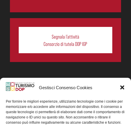
Segnala l’attività
Consorzio di tutela DOP IGP
Gestisci Consenso Cookies
In collaborazione ORIGIN ITALIA.
Progetto Turismo DOP. Ricerca, analisi e divulgazione
del turismo enogastronomico dei prodotti DOP IGP
Per fornire le migliori esperienze, utilizziamo tecnologie come i cookie per
italiani.
memorizzare e/o accedere alle informazioni del dispositivo. Il consenso a
Concessione contributo MASAF DM n. 0311719 del
queste tecnologie ci permetterà di elaborare dati come il comportamento di
15/06/2023
navigazione o ID unici su questo sito. Non acconsentire o ritirare il
Concessione contributo MASAF, DM n. 0016662 del
consenso può influire negativamente su alcune caratteristiche e funzioni.
15/01/2025 (CUP J88H24002560007)