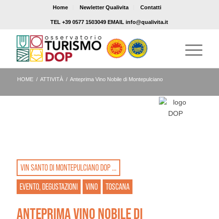
Home
Newletter Qualivita
Contatti
TEL +39 0577 1503049 EMAIL info@qualivita.it
HOME
/
ATTIVITÀ
/
Anteprima Vino Nobile di Montepulciano
VIN SANTO DI MONTEPULCIANO DOP ...
EVENTO, DEGUSTAZIONI
VINO
TOSCANA
ANTEPRIMA VINO NOBILE DI