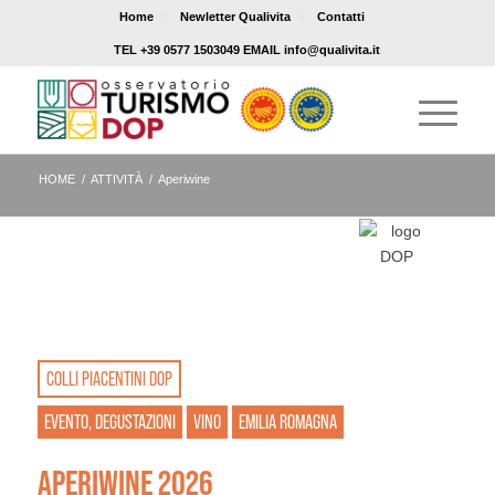
Home
Newletter Qualivita
Contatti
TEL +39 0577 1503049 EMAIL info@qualivita.it
HOME
/
ATTIVITÀ
/
Aperiwine
COLLI PIACENTINI DOP
EVENTO, DEGUSTAZIONI
VINO
EMILIA ROMAGNA
APERIWINE 2026