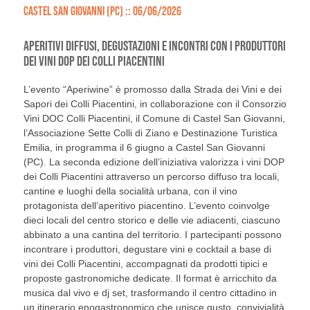
CASTEL SAN GIOVANNI (PC) :: 06/06/2026
APERITIVI DIFFUSI, DEGUSTAZIONI E INCONTRI CON I PRODUTTORI
DEI VINI DOP DEI COLLI PIACENTINI
L’evento “Aperiwine” è promosso dalla Strada dei Vini e dei
Sapori dei Colli Piacentini, in collaborazione con il Consorzio
Vini DOC Colli Piacentini, il Comune di Castel San Giovanni,
l’Associazione Sette Colli di Ziano e Destinazione Turistica
Emilia, in programma il 6 giugno a Castel San Giovanni
(PC). La seconda edizione dell’iniziativa valorizza i vini DOP
dei Colli Piacentini attraverso un percorso diffuso tra locali,
cantine e luoghi della socialità urbana, con il vino
protagonista dell’aperitivo piacentino. L’evento coinvolge
dieci locali del centro storico e delle vie adiacenti, ciascuno
abbinato a una cantina del territorio. I partecipanti possono
incontrare i produttori, degustare vini e cocktail a base di
vini dei Colli Piacentini, accompagnati da prodotti tipici e
proposte gastronomiche dedicate. Il format è arricchito da
musica dal vivo e dj set, trasformando il centro cittadino in
un itinerario enogastronomico che unisce gusto, convivialità