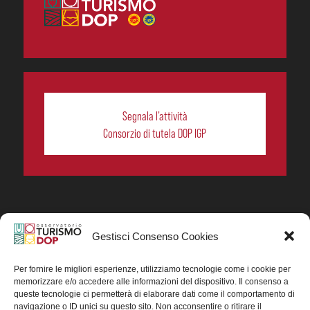
Segnala l’attività
Consorzio di tutela DOP IGP
Gestisci Consenso Cookies
In collaborazione ORIGIN ITALIA.
Progetto Turismo DOP. Ricerca, analisi e divulgazione
del turismo enogastronomico dei prodotti DOP IGP
Per fornire le migliori esperienze, utilizziamo tecnologie come i cookie per
italiani.
memorizzare e/o accedere alle informazioni del dispositivo. Il consenso a
Concessione contributo MASAF DM n. 0311719 del
queste tecnologie ci permetterà di elaborare dati come il comportamento di
15/06/2023
navigazione o ID unici su questo sito. Non acconsentire o ritirare il