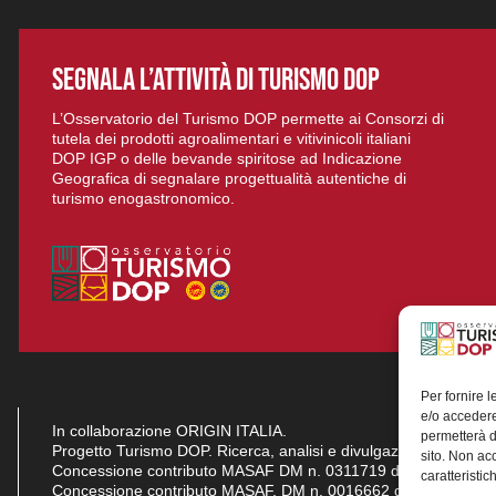
SEGNALA L’ATTIVITÀ DI TURISMO DOP
L’Osservatorio del Turismo DOP permette ai Consorzi di
tutela dei prodotti agroalimentari e vitivinicoli italiani
DOP IGP o delle bevande spiritose ad Indicazione
Geografica di segnalare progettualità autentiche di
turismo enogastronomico.
Per fornire 
e/o accedere
In collaborazione ORIGIN ITALIA.
permetterà d
Progetto Turismo DOP. Ricerca, analisi e divulgazione del turi
sito. Non ac
Concessione contributo MASAF DM n. 0311719 del 15/06/2023
caratteristic
Concessione contributo MASAF, DM n. 0016662 del 15/01/20