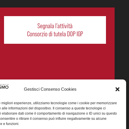
Segnala l’attività
Consorzio di tutela DOP IGP
Gestisci Consenso Cookies
le migliori esperienze, utilizziamo tecnologie come i cookie per memorizzare
 alle informazioni del dispositivo. Il consenso a queste tecnologie ci
i elaborare dati come il comportamento di navigazione o ID unici su questo
smo enogastronomico dei prodotti DOP IGP italiani.
consentire o ritirare il consenso può influire negativamente su alcune
he e funzioni.
25 (CUP J88H24002560007)