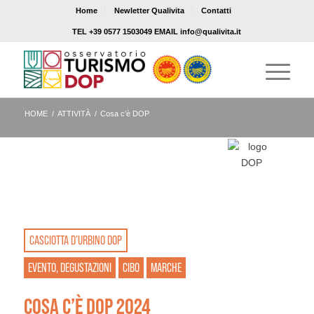
Home
Newletter Qualivita
Contatti
TEL +39 0577 1503049 EMAIL info@qualivita.it
HOME
/
ATTIVITÀ
/
Cosa c’è DOP
CASCIOTTA D’URBINO DOP
EVENTO, DEGUSTAZIONI
CIBO
MARCHE
COSA C’È DOP 2024