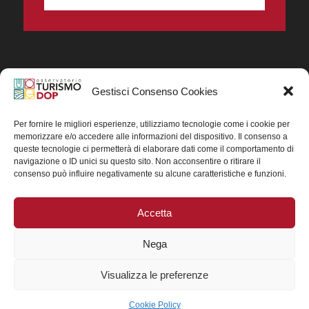
Gestisci Consenso Cookies
In collaborazione ORIGIN ITALIA.
Progetto Turismo DOP. Ricerca, analisi e divulgazione
del turismo enogastronomico dei prodotti DOP IGP
Per fornire le migliori esperienze, utilizziamo tecnologie come i cookie per
italiani.
memorizzare e/o accedere alle informazioni del dispositivo. Il consenso a
Concessione contributo MASAF DM n. 0311719 del
queste tecnologie ci permetterà di elaborare dati come il comportamento di
15/06/2023
navigazione o ID unici su questo sito. Non acconsentire o ritirare il
Concessione contributo MASAF, DM n. 0016662 del
consenso può influire negativamente su alcune caratteristiche e funzioni.
15/01/2025 (CUP J88H24002560007)
Accetta
Nega
Visualizza le preferenze
Cookie Policy
© 2025 Copyright - TurismoDOP