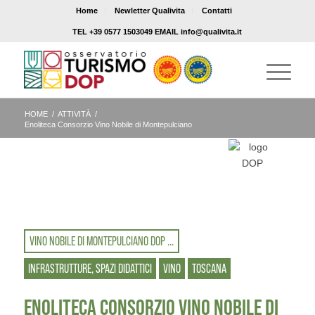
Home
Newletter Qualivita
Contatti
TEL +39 0577 1503049 EMAIL info@qualivita.it
HOME
/
ATTIVITÀ
/
Enoliteca Consorzio Vino Nobile di Montepulciano
VINO NOBILE DI MONTEPULCIANO DOP ...
INFRASTRUTTURE, SPAZI DIDATTICI
VINO
TOSCANA
ENOLITECA CONSORZIO VINO NOBILE DI