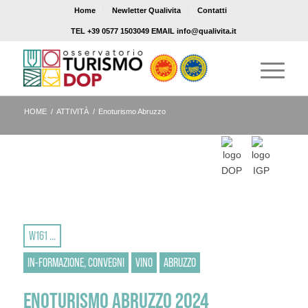
Home
Newletter Qualivita
Contatti
TEL +39 0577 1503049 EMAIL info@qualivita.it
HOME
/
ATTIVITÀ
/
Enoturismo Abruzzo
W161 ...
IN-FORMAZIONE, CONVEGNI
VINO
ABRUZZO
ENOTURISMO ABRUZZO 2024