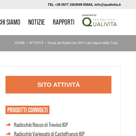
TEL +39 0577 1503049 EMAIL info@qualivita.it
CHI SIAMO
NOTIZIE
RAPPORTI
HOME
/
ATTIVITÀ
/
Festa del Radicchio IGP e dei Sapori della Trad...
SITO ATTIVITÀ
PRODOTTI
COINVOLTI
Radicchio Rosso di Treviso IGP
Radicchio Variegato di Castelfranco IGP