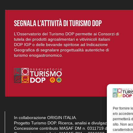
SEGNALA L’ATTIVITÀ DI TURISMO DOP
L’Osservatorio del Turismo DOP permette ai Consorzi di
tutela dei prodotti agroalimentari e vitivinicoli italiani
DOP IGP o delle bevande spiritose ad Indicazione
Geografica di segnalare progettualità autentiche di
turismo enogastronomico.
Per fornire 
e/o accedere
In collaborazione ORIGIN ITALIA.
permetterà d
Progetto Turismo DOP. Ricerca, analisi e divulgazione del turi
sito. Non ac
Concessione contributo MASAF DM n. 0311719 del 15/06/2023
caratteristic