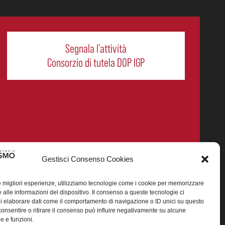
Segnala l’attività
Consorzio di tutela DOP IGP
Gestisci Consenso Cookies
le migliori esperienze, utilizziamo tecnologie come i cookie per memorizzare
 alle informazioni del dispositivo. Il consenso a queste tecnologie ci
i elaborare dati come il comportamento di navigazione o ID unici su questo
smo enogastronomico dei prodotti DOP IGP italiani.
consentire o ritirare il consenso può influire negativamente su alcune
he e funzioni.