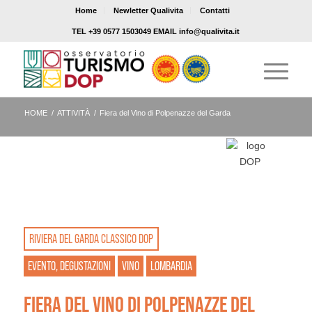
Home
Newletter Qualivita
Contatti
TEL +39 0577 1503049 EMAIL info@qualivita.it
HOME
/
ATTIVITÀ
/
Fiera del Vino di Polpenazze del Garda
RIVIERA DEL GARDA CLASSICO DOP
EVENTO, DEGUSTAZIONI
VINO
LOMBARDIA
FIERA DEL VINO DI POLPENAZZE DEL