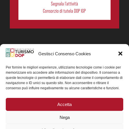
Segnala l’attività
Consorzio di tutela DOP IGP
Gestisci Consenso Cookies
In collaborazione ORIGIN ITALIA.
Progetto Turismo DOP. Ricerca, analisi e divulgazione
del turismo enogastronomico dei prodotti DOP IGP
Per fornire le migliori esperienze, utilizziamo tecnologie come i cookie per
italiani.
memorizzare e/o accedere alle informazioni del dispositivo. Il consenso a
Concessione contributo MASAF DM n. 0311719 del
queste tecnologie ci permetterà di elaborare dati come il comportamento di
15/06/2023
navigazione o ID unici su questo sito. Non acconsentire o ritirare il
Concessione contributo MASAF, DM n. 0016662 del
consenso può influire negativamente su alcune caratteristiche e funzioni.
15/01/2025 (CUP J88H24002560007)
Accetta
Nega