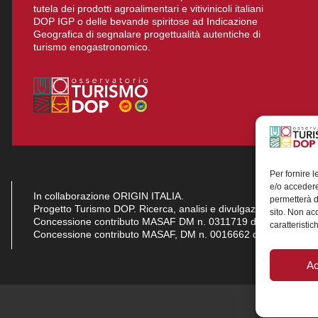
tutela dei prodotti agroalimentari e vitivinicoli italiani
DOP IGP o delle bevande spiritose ad Indicazione
Geografica di segnalare progettualità autentiche di
turismo enogastronomico.
Per fornire 
e/o accedere
In collaborazione ORIGIN ITALIA.
permetterà d
Progetto Turismo DOP. Ricerca, analisi e divulgazione del turi
sito. Non ac
Concessione contributo MASAF DM n. 0311719 del 15/06/2023
caratteristic
Concessione contributo MASAF, DM n. 0016662 del 15/01/20
Ac