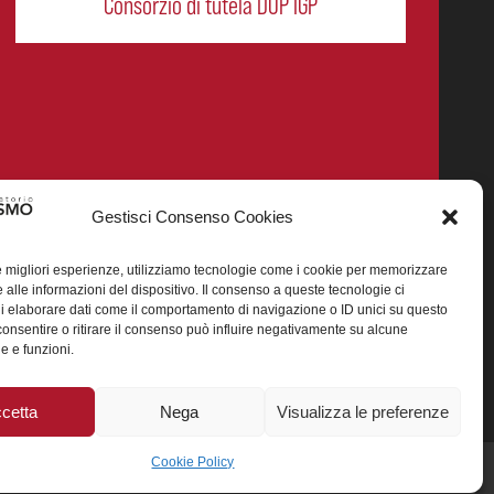
Consorzio di tutela DOP IGP
Gestisci Consenso Cookies
le migliori esperienze, utilizziamo tecnologie come i cookie per memorizzare
 alle informazioni del dispositivo. Il consenso a queste tecnologie ci
i elaborare dati come il comportamento di navigazione o ID unici su questo
smo enogastronomico dei prodotti DOP IGP italiani.
consentire o ritirare il consenso può influire negativamente su alcune
he e funzioni.
25 (CUP J88H24002560007)
cetta
Nega
Visualizza le preferenze
Cookie Policy