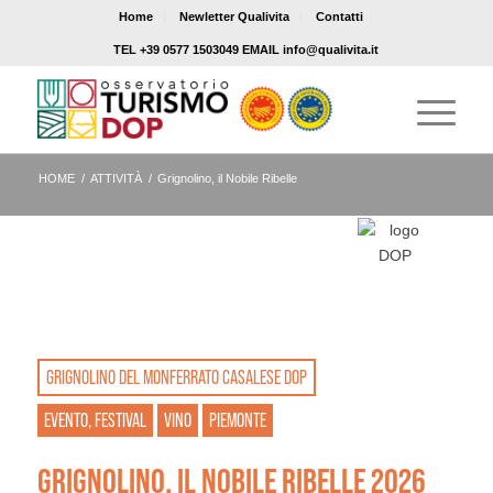
Home
Newletter Qualivita
Contatti
TEL +39 0577 1503049 EMAIL info@qualivita.it
HOME
/
ATTIVITÀ
/
Grignolino, il Nobile Ribelle
GRIGNOLINO DEL MONFERRATO CASALESE DOP
EVENTO, FESTIVAL
VINO
PIEMONTE
GRIGNOLINO, IL NOBILE RIBELLE 2026