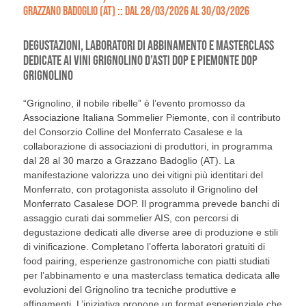
GRAZZANO BADOGLIO (AT) :: DAL 28/03/2026 AL 30/03/2026
DEGUSTAZIONI, LABORATORI DI ABBINAMENTO E MASTERCLASS
DEDICATE AI VINI GRIGNOLINO D’ASTI DOP E PIEMONTE DOP
GRIGNOLINO
“Grignolino, il nobile ribelle” è l’evento promosso da
Associazione Italiana Sommelier Piemonte
, con il contributo
del
Consorzio Colline del Monferrato Casalese
e la
collaborazione di associazioni di produttori, in programma
dal 28 al 30 marzo a Grazzano Badoglio (AT). La
manifestazione valorizza uno dei vitigni più identitari del
Monferrato, con protagonista assoluto il Grignolino del
Monferrato Casalese DOP. Il programma prevede banchi di
assaggio curati dai sommelier AIS, con percorsi di
degustazione dedicati alle diverse aree di produzione e stili
di vinificazione. Completano l’offerta laboratori gratuiti di
food pairing, esperienze gastronomiche con piatti studiati
per l’abbinamento e una masterclass tematica dedicata alle
evoluzioni del Grignolino tra tecniche produttive e
affinamenti. L’iniziativa propone un format esperienziale che