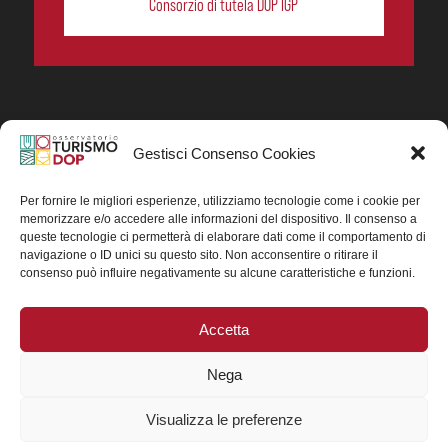
Consorzio di tutela DOP IGP
Gestisci Consenso Cookies
In collaborazione ORIGIN ITALIA.
Progetto Turismo DOP. Ricerca, analisi e divulgazione
del turismo enogastronomico dei prodotti DOP IGP
Per fornire le migliori esperienze, utilizziamo tecnologie come i cookie per
italiani.
memorizzare e/o accedere alle informazioni del dispositivo. Il consenso a
Concessione contributo MASAF DM n. 0311719 del
queste tecnologie ci permetterà di elaborare dati come il comportamento di
15/06/2023
navigazione o ID unici su questo sito. Non acconsentire o ritirare il
Concessione contributo MASAF, DM n. 0016662 del
consenso può influire negativamente su alcune caratteristiche e funzioni.
15/01/2025 (CUP J88H24002560007)
Accetta
Nega
Visualizza le preferenze