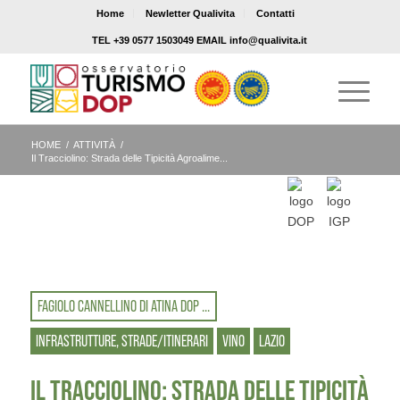
Home
Newletter Qualivita
Contatti
TEL +39 0577 1503049 EMAIL info@qualivita.it
HOME
/
ATTIVITÀ
/
Il Tracciolino: Strada delle Tipicità Agroalime...
FAGIOLO CANNELLINO DI ATINA DOP ...
INFRASTRUTTURE, STRADE/ITINERARI
VINO
LAZIO
IL TRACCIOLINO: STRADA DELLE TIPICITÀ