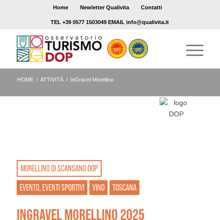
Home
Newletter Qualivita
Contatti
TEL +39 0577 1503049 EMAIL info@qualivita.it
HOME
/
ATTIVITÀ
/
InGravel Morellino
MORELLINO DI SCANSANO DOP
EVENTO, EVENTI SPORTIVI
VINO
TOSCANA
INGRAVEL MORELLINO 2025