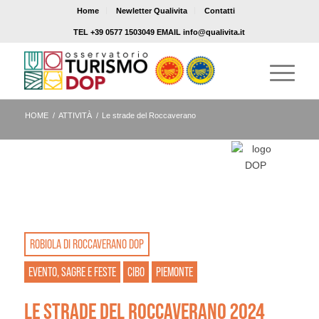
Home
Newletter Qualivita
Contatti
TEL +39 0577 1503049 EMAIL info@qualivita.it
HOME
/
ATTIVITÀ
/
Le strade del Roccaverano
ROBIOLA DI ROCCAVERANO DOP
EVENTO, SAGRE E FESTE
CIBO
PIEMONTE
LE STRADE DEL ROCCAVERANO 2024