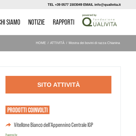
TEL +39 0577 1503049 EMAIL info@qualivita.it
CHI SIAMO
NOTIZIE
RAPPORTI
HOME
/
ATTIVITÀ
/
Mostra dei bovini di razza Chianina
SITO ATTIVITÀ
PRODOTTI
COINVOLTI
Vitellone Bianco dell’Appennino Centrale IGP
Powered by