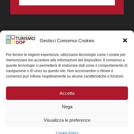
Gestisci Consenso Cookies
In collaborazione ORIGIN ITALIA.
Progetto Turismo DOP. Ricerca, analisi e divulgazione
del turismo enogastronomico dei prodotti DOP IGP
Per fornire le migliori esperienze, utilizziamo tecnologie come i cookie per
italiani.
memorizzare e/o accedere alle informazioni del dispositivo. Il consenso a
Concessione contributo MASAF DM n. 0311719 del
queste tecnologie ci permetterà di elaborare dati come il comportamento di
15/06/2023
navigazione o ID unici su questo sito. Non acconsentire o ritirare il
Concessione contributo MASAF, DM n. 0016662 del
consenso può influire negativamente su alcune caratteristiche e funzioni.
15/01/2025 (CUP J88H24002560007)
Accetta
Nega
Visualizza le preferenze
Cookie Policy
© 2025 Copyright - TurismoDOP