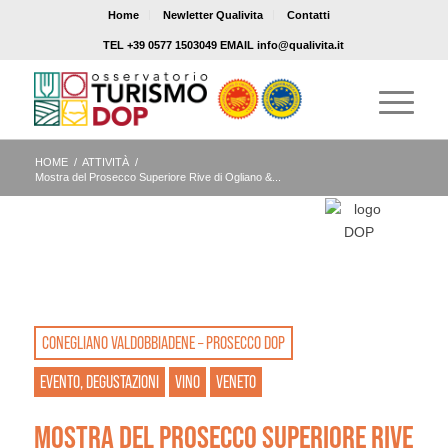
Home
Newletter Qualivita
Contatti
TEL +39 0577 1503049 EMAIL info@qualivita.it
HOME
/
ATTIVITÀ
/
Mostra del Prosecco Superiore Rive di Ogliano &...
CONEGLIANO VALDOBBIADENE – PROSECCO DOP
EVENTO, DEGUSTAZIONI
VINO
VENETO
MOSTRA DEL PROSECCO SUPERIORE RIVE