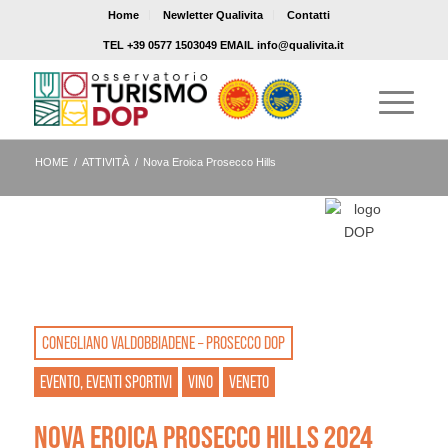
Home
Newletter Qualivita
Contatti
TEL +39 0577 1503049 EMAIL info@qualivita.it
HOME
/
ATTIVITÀ
/
Nova Eroica Prosecco Hills
CONEGLIANO VALDOBBIADENE – PROSECCO DOP
EVENTO, EVENTI SPORTIVI
VINO
VENETO
NOVA EROICA PROSECCO HILLS 2024