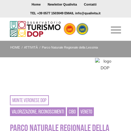
Home
Newletter Qualivita
Contatti
TEL +39 0577 1503049 EMAIL info@qualivita.it
HOME
/
ATTIVITÀ
/
Parco Naturale Regionale della Lessinia
MONTE VERONESE DOP
VALORIZZAZIONE, RICONOSCIMENTI
CIBO
VENETO
PARCO NATURALE REGIONALE DELLA