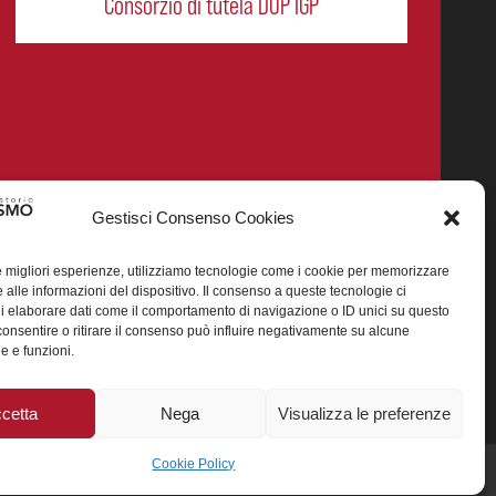
Consorzio di tutela DOP IGP
Gestisci Consenso Cookies
le migliori esperienze, utilizziamo tecnologie come i cookie per memorizzare
 alle informazioni del dispositivo. Il consenso a queste tecnologie ci
i elaborare dati come il comportamento di navigazione o ID unici su questo
smo enogastronomico dei prodotti DOP IGP italiani.
consentire o ritirare il consenso può influire negativamente su alcune
he e funzioni.
25 (CUP J88H24002560007)
cetta
Nega
Visualizza le preferenze
Cookie Policy