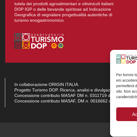
tutela dei prodotti agroalimentari e vitivinicoli italiani
DOP IGP o delle bevande spiritose ad Indicazione
Geografica di segnalare progettualità autentiche di
turismo enogastronomico.
Per fornire 
e/o accedere
In collaborazione ORIGIN ITALIA.
permetterà d
Progetto Turismo DOP. Ricerca, analisi e divulgazione del turi
sito. Non ac
Concessione contributo MASAF DM n. 0311719 del 15/06/2023
caratteristic
Concessione contributo MASAF, DM n. 0016662 del 15/01/20
Ac