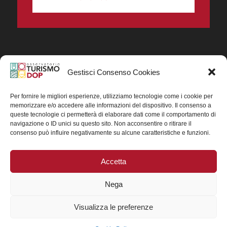
Gestisci Consenso Cookies
In collaborazione ORIGIN ITALIA.
Progetto Turismo DOP. Ricerca, analisi e divulgazione
del turismo enogastronomico dei prodotti DOP IGP
Per fornire le migliori esperienze, utilizziamo tecnologie come i cookie per
italiani.
memorizzare e/o accedere alle informazioni del dispositivo. Il consenso a
Concessione contributo MASAF DM n. 0311719 del
queste tecnologie ci permetterà di elaborare dati come il comportamento di
15/06/2023
navigazione o ID unici su questo sito. Non acconsentire o ritirare il
Concessione contributo MASAF, DM n. 0016662 del
consenso può influire negativamente su alcune caratteristiche e funzioni.
15/01/2025 (CUP J88H24002560007)
Accetta
Nega
Visualizza le preferenze