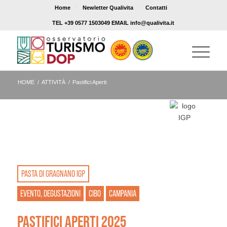
Home
Newletter Qualivita
Contatti
TEL +39 0577 1503049 EMAIL info@qualivita.it
HOME
/
ATTIVITÀ
/
Pastifici Aperti
PASTA DI GRAGNANO IGP
EVENTO, DEGUSTAZIONI
CIBO
CAMPANIA
PASTIFICI APERTI 2025