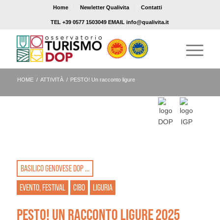
Home
Newletter Qualivita
Contatti
TEL +39 0577 1503049 EMAIL info@qualivita.it
HOME
/
ATTIVITÀ
/
PESTO! Un racconto ligure
BASILICO GENOVESE DOP ...
EVENTO, FESTIVAL
CIBO
LIGURIA
PESTO! UN RACCONTO LIGURE 2025