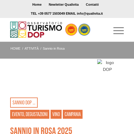
Home
Newletter Qualivita
Contatti
TEL +39 0577 1503049 EMAIL info@qualivita.it
HOME
/
ATTIVITÀ
/
Sannio in Rosa
SANNIO DOP ...
EVENTO, DEGUSTAZIONI
VINO
CAMPANIA
SANNIO IN ROSA 2025