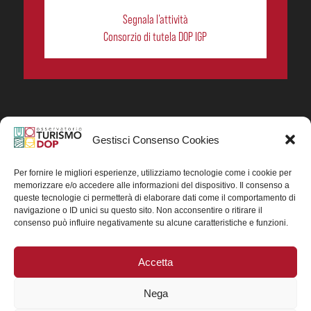
Segnala l’attività
Consorzio di tutela DOP IGP
Gestisci Consenso Cookies
In collaborazione ORIGIN ITALIA.
Progetto Turismo DOP. Ricerca, analisi e divulgazione
del turismo enogastronomico dei prodotti DOP IGP
Per fornire le migliori esperienze, utilizziamo tecnologie come i cookie per
italiani.
memorizzare e/o accedere alle informazioni del dispositivo. Il consenso a
Concessione contributo MASAF DM n. 0311719 del
queste tecnologie ci permetterà di elaborare dati come il comportamento di
15/06/2023
navigazione o ID unici su questo sito. Non acconsentire o ritirare il
Concessione contributo MASAF, DM n. 0016662 del
consenso può influire negativamente su alcune caratteristiche e funzioni.
15/01/2025 (CUP J88H24002560007)
Accetta
Nega