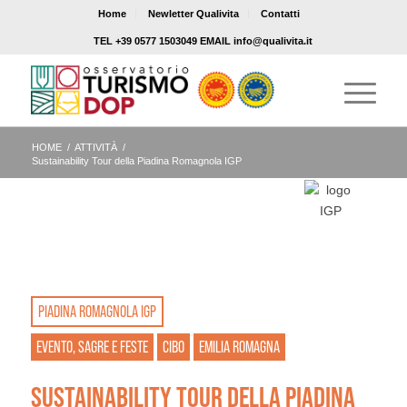
Home
Newletter Qualivita
Contatti
TEL +39 0577 1503049 EMAIL info@qualivita.it
HOME
/
ATTIVITÀ
/
Sustainability Tour della Piadina Romagnola IGP
PIADINA ROMAGNOLA IGP
EVENTO, SAGRE E FESTE
CIBO
EMILIA ROMAGNA
SUSTAINABILITY TOUR DELLA PIADINA