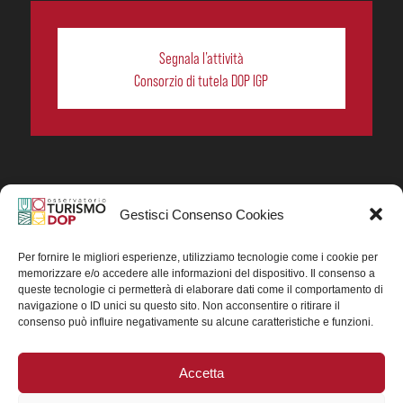
Segnala l’attività
Consorzio di tutela DOP IGP
Gestisci Consenso Cookies
In collaborazione ORIGIN ITALIA.
Progetto Turismo DOP. Ricerca, analisi e divulgazione
del turismo enogastronomico dei prodotti DOP IGP
Per fornire le migliori esperienze, utilizziamo tecnologie come i cookie per
italiani.
memorizzare e/o accedere alle informazioni del dispositivo. Il consenso a
Concessione contributo MASAF DM n. 0311719 del
queste tecnologie ci permetterà di elaborare dati come il comportamento di
15/06/2023
navigazione o ID unici su questo sito. Non acconsentire o ritirare il
Concessione contributo MASAF, DM n. 0016662 del
consenso può influire negativamente su alcune caratteristiche e funzioni.
15/01/2025 (CUP J88H24002560007)
Accetta