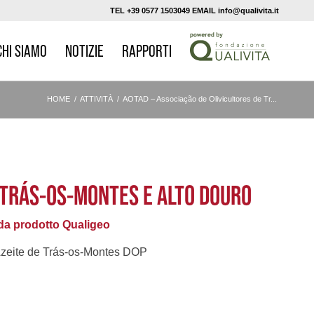
TEL +39 0577 1503049 EMAIL info@qualivita.it
CHI SIAMO
NOTIZIE
RAPPORTI
HOME
/
ATTIVITÀ
/
AOTAD – Associação de Olivicultores de Tr...
E TRÁS-OS-MONTES E ALTO DOURO
a prodotto Qualigeo
zeite de Trás-os-Montes DOP