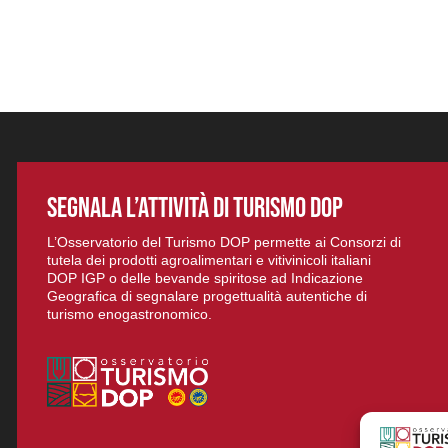
SEGNALA L’ATTIVITÀ DI TURISMO DOP
L’Osservatorio del Turismo DOP permette ai Consorzi di
tutela dei prodotti agroalimentari e vitivinicoli italiani
DOP IGP o delle bevande spiritose ad Indicazione
Geografica di segnalare progettualità autentiche di
turismo enogastronomico.