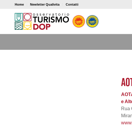
Home
Newletter Qualivita
Contatti
AO
AOTA
e Al
Rua 
Mira
www.