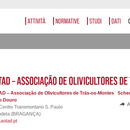
ATTIVITÀ
NORMATIVE
STUDI
DATI
TAD – ASSOCIAÇÃO DE OLIVICULTORES D
D – Associação de Olivicultores de Trás-os-Montes
Sched
to Douro
A
Centro Transmontano S. Paulo
ndela (BRAGANÇA)
aotad.pt