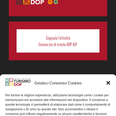
Segnala l’attività
Consorzio di tutela DOP IGP
Gestisci Consenso Cookies
In collaborazione ORIGIN ITALIA.
Progetto Turismo DOP. Ricerca, analisi e divulgazione
del turismo enogastronomico dei prodotti DOP IGP
Per fornire le migliori esperienze, utilizziamo tecnologie come i cookie per
italiani.
memorizzare e/o accedere alle informazioni del dispositivo. Il consenso a
Concessione contributo MASAF DM n. 0311719 del
queste tecnologie ci permetterà di elaborare dati come il comportamento di
15/06/2023
navigazione o ID unici su questo sito. Non acconsentire o ritirare il
Concessione contributo MASAF, DM n. 0016662 del
consenso può influire negativamente su alcune caratteristiche e funzioni.