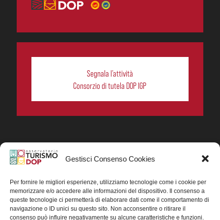
Segnala l’attività
Consorzio di tutela DOP IGP
Gestisci Consenso Cookies
In collaborazione ORIGIN ITALIA.
Progetto Turismo DOP. Ricerca, analisi e divulgazione
del turismo enogastronomico dei prodotti DOP IGP
Per fornire le migliori esperienze, utilizziamo tecnologie come i cookie per
italiani.
memorizzare e/o accedere alle informazioni del dispositivo. Il consenso a
Concessione contributo MASAF DM n. 0311719 del
queste tecnologie ci permetterà di elaborare dati come il comportamento di
15/06/2023
navigazione o ID unici su questo sito. Non acconsentire o ritirare il
Concessione contributo MASAF, DM n. 0016662 del
consenso può influire negativamente su alcune caratteristiche e funzioni.