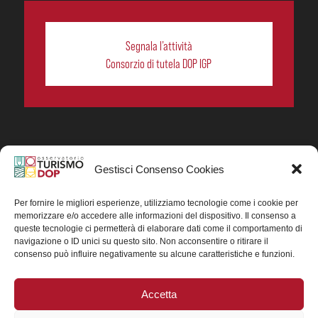
Segnala l’attività
Consorzio di tutela DOP IGP
Gestisci Consenso Cookies
In collaborazione ORIGIN ITALIA.
Progetto Turismo DOP. Ricerca, analisi e divulgazione
del turismo enogastronomico dei prodotti DOP IGP
Per fornire le migliori esperienze, utilizziamo tecnologie come i cookie per
italiani.
memorizzare e/o accedere alle informazioni del dispositivo. Il consenso a
Concessione contributo MASAF DM n. 0311719 del
queste tecnologie ci permetterà di elaborare dati come il comportamento di
15/06/2023
navigazione o ID unici su questo sito. Non acconsentire o ritirare il
Concessione contributo MASAF, DM n. 0016662 del
consenso può influire negativamente su alcune caratteristiche e funzioni.
15/01/2025 (CUP J88H24002560007)
Accetta