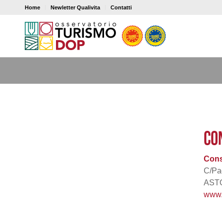
Home
Newletter Qualivita
Contatti
CO
Cons
C/Pa
ASTO
www.