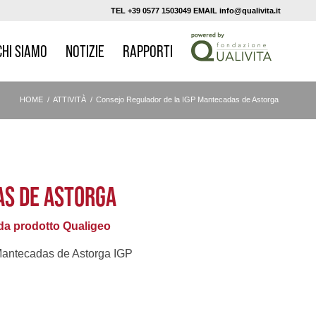
TEL +39 0577 1503049 EMAIL info@qualivita.it
CHI SIAMO
NOTIZIE
RAPPORTI
HOME
/
ATTIVITÀ
/
Consejo Regulador de la IGP Mantecadas de Astorga
AS DE ASTORGA
a prodotto Qualigeo
antecadas de Astorga IGP