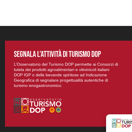
SEGNALA L’ATTIVITÀ DI TURISMO DOP
L’Osservatorio del Turismo DOP permette ai Consorzi di
tutela dei prodotti agroalimentari e vitivinicoli italiani
DOP IGP o delle bevande spiritose ad Indicazione
Geografica di segnalare progettualità autentiche di
turismo enogastronomico.