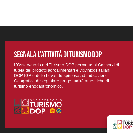
SEGNALA L’ATTIVITÀ DI TURISMO DOP
L’Osservatorio del Turismo DOP permette ai Consorzi di
tutela dei prodotti agroalimentari e vitivinicoli italiani
DOP IGP o delle bevande spiritose ad Indicazione
Geografica di segnalare progettualità autentiche di
turismo enogastronomico.