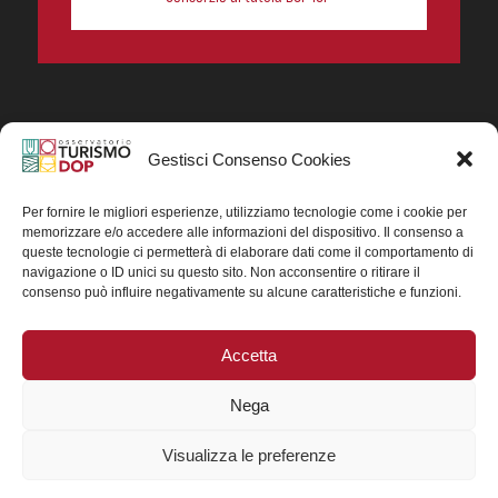
Gestisci Consenso Cookies
In collaborazione ORIGIN ITALIA.
Progetto Turismo DOP. Ricerca, analisi e divulgazione
del turismo enogastronomico dei prodotti DOP IGP
Per fornire le migliori esperienze, utilizziamo tecnologie come i cookie per
italiani.
memorizzare e/o accedere alle informazioni del dispositivo. Il consenso a
Concessione contributo MASAF DM n. 0311719 del
queste tecnologie ci permetterà di elaborare dati come il comportamento di
15/06/2023
navigazione o ID unici su questo sito. Non acconsentire o ritirare il
Concessione contributo MASAF, DM n. 0016662 del
consenso può influire negativamente su alcune caratteristiche e funzioni.
15/01/2025 (CUP J88H24002560007)
Accetta
Nega
Visualizza le preferenze