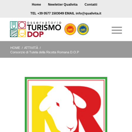
Home
Newletter Qualivita
Contatti
TEL +39 0577 1503049 EMAIL info@qualivita.it
HOME
/
ATTIVITÀ
/
Consorzio di Tutela della Ricotta Romana D.O.P