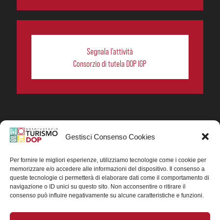
Segnala l’attività
Consorzio di tutela DOP IGP
Gestisci Consenso Cookies
In collaborazione ORIGIN ITALIA.
Progetto Turismo DOP. Ricerca, analisi e divulgazione
del turismo enogastronomico dei prodotti DOP IGP
Per fornire le migliori esperienze, utilizziamo tecnologie come i cookie per
italiani.
memorizzare e/o accedere alle informazioni del dispositivo. Il consenso a
Concessione contributo MASAF DM n. 0311719 del
queste tecnologie ci permetterà di elaborare dati come il comportamento di
15/06/2023
navigazione o ID unici su questo sito. Non acconsentire o ritirare il
Concessione contributo MASAF, DM n. 0016662 del
consenso può influire negativamente su alcune caratteristiche e funzioni.
15/01/2025 (CUP J88H24002560007)