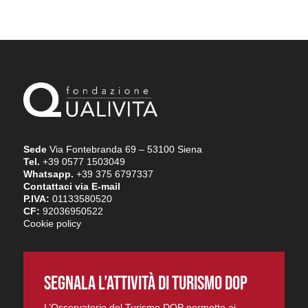
Sede
Via Fontebranda 69 – 53100 Siena
Tel.
+39 0577 1503049
Whatsapp.
+39 375 6797337
Contattaci via E-mail
P.IVA:
01133580520
CF:
92036950522
Cookie policy
SEGNALA L’ATTIVITÀ DI TURISMO DOP
L’Osservatorio del Turismo DOP permette ai