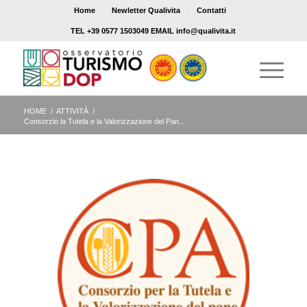
Home
Newletter Qualivita
Contatti
TEL +39 0577 1503049 EMAIL info@qualivita.it
HOME
/
ATTIVITÀ
/
Consorzio la Tutela e la Valorizzazione del Pan...