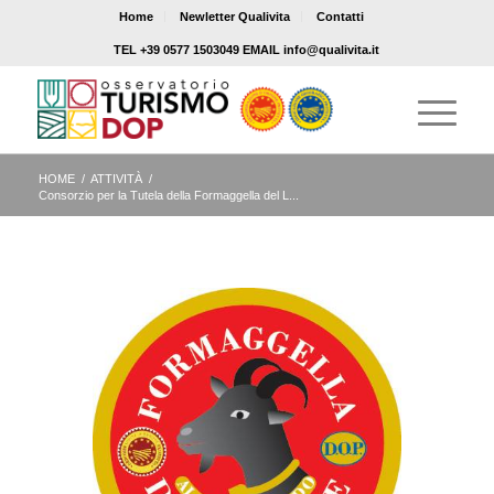
Home
Newletter Qualivita
Contatti
TEL +39 0577 1503049 EMAIL info@qualivita.it
HOME
/
ATTIVITÀ
/
Consorzio per la Tutela della Formaggella del L...