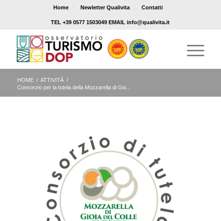
Home
Newletter Qualivita
Contatti
TEL +39 0577 1503049 EMAIL info@qualivita.it
HOME
/
ATTIVITÀ
/
Consorzio per la tutela della Mozzarella di Gio...