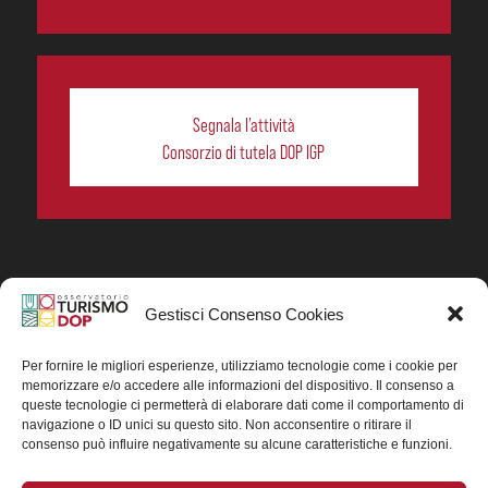
Segnala l’attività
Consorzio di tutela DOP IGP
Gestisci Consenso Cookies
In collaborazione ORIGIN ITALIA.
Progetto Turismo DOP. Ricerca, analisi e divulgazione
del turismo enogastronomico dei prodotti DOP IGP
Per fornire le migliori esperienze, utilizziamo tecnologie come i cookie per
italiani.
memorizzare e/o accedere alle informazioni del dispositivo. Il consenso a
Concessione contributo MASAF DM n. 0311719 del
queste tecnologie ci permetterà di elaborare dati come il comportamento di
15/06/2023
navigazione o ID unici su questo sito. Non acconsentire o ritirare il
Concessione contributo MASAF, DM n. 0016662 del
consenso può influire negativamente su alcune caratteristiche e funzioni.
15/01/2025 (CUP J88H24002560007)