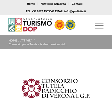
Home
Newletter Qualivita
Contatti
TEL +39 0577 1503049 EMAIL info@qualivita.it
HOME
/
ATTIVITÀ
/
Consorzio per la Tutela e la Valorizzazione del...