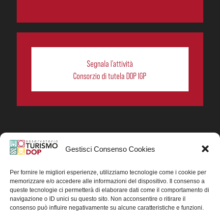
Segnala l’attività
Consorzio di tutela DOP IGP
Gestisci Consenso Cookies
In collaborazione ORIGIN ITALIA.
Progetto Turismo DOP. Ricerca, analisi e divulgazione
del turismo enogastronomico dei prodotti DOP IGP
Per fornire le migliori esperienze, utilizziamo tecnologie come i cookie per
italiani.
memorizzare e/o accedere alle informazioni del dispositivo. Il consenso a
Concessione contributo MASAF DM n. 0311719 del
queste tecnologie ci permetterà di elaborare dati come il comportamento di
15/06/2023
navigazione o ID unici su questo sito. Non acconsentire o ritirare il
Concessione contributo MASAF, DM n. 0016662 del
consenso può influire negativamente su alcune caratteristiche e funzioni.
15/01/2025 (CUP J88H24002560007)