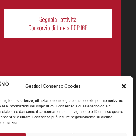
Segnala l’attività
Consorzio di tutela DOP IGP
Gestisci Consenso Cookies
le migliori esperienze, utilizziamo tecnologie come i cookie per memorizzare
 alle informazioni del dispositivo. Il consenso a queste tecnologie ci
i elaborare dati come il comportamento di navigazione o ID unici su questo
smo enogastronomico dei prodotti DOP IGP italiani.
consentire o ritirare il consenso può influire negativamente su alcune
he e funzioni.
25 (CUP J88H24002560007)