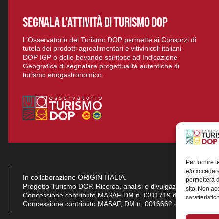
SEGNALA L’ATTIVITÀ DI TURISMO DOP
L’Osservatorio del Turismo DOP permette ai Consorzi di
tutela dei prodotti agroalimentari e vitivinicoli italiani
DOP IGP o delle bevande spiritose ad Indicazione
Geografica di segnalare progettualità autentiche di
turismo enogastronomico.
Per fornire 
e/o accedere
In collaborazione ORIGIN ITALIA.
permetterà d
Progetto Turismo DOP. Ricerca, analisi e divulgazione del turi
sito. Non ac
Concessione contributo MASAF DM n. 0311719 del 15/06/2023
caratteristic
Concessione contributo MASAF, DM n. 0016662 del 15/01/20