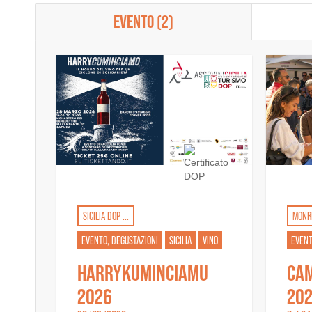
EVENTO (2)
SICILIA DOP ...
MONR
EVENTO, DEGUSTAZIONI
SICILIA
VINO
EVENT
HARRYKUMINCIAMU
CAM
2026
20