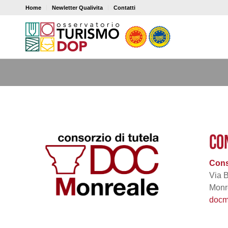
Home
Newletter Qualivita
Contatti
CO
Cons
Via 
Monr
docm