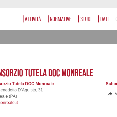
ATTIVITÀ
NORMATIVE
STUDI
DATI
NSORZIO TUTELA DOC MONREALE
orzio Tutela DOC Monreale
Sched
Benedetto D’Aquisto, 31
M
eale (PA)
onreale.it