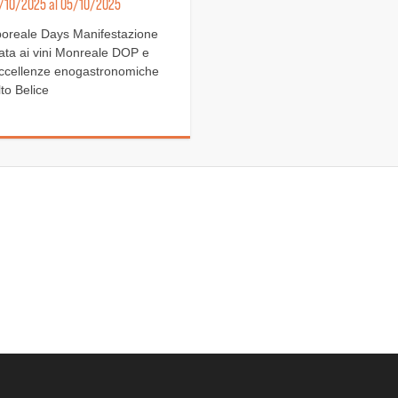
4/10/2025 al 05/10/2025
reale Days Manifestazione
ata ai vini Monreale DOP e
eccellenze enogastronomiche
lto Belice