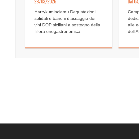
28/03/2026
Dal 0
Harrykuminciamu Degustazioni
Campo
solidali e banchi d’assaggio dei
dedic
vini DOP siciliani a sostegno della
alle 
filiera enogastronomica
dell’A