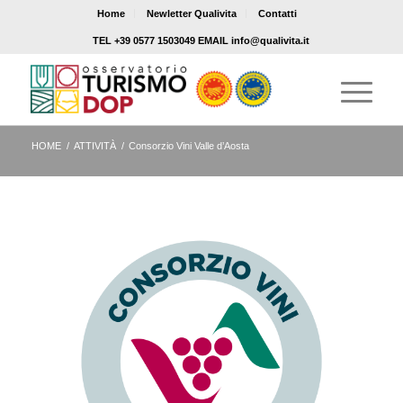
Home
Newletter Qualivita
Contatti
TEL +39 0577 1503049 EMAIL info@qualivita.it
HOME
/
ATTIVITÀ
/
Consorzio Vini Valle d’Aosta