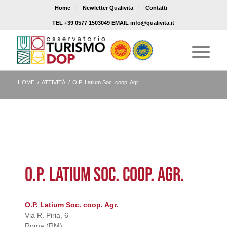
Home
Newletter Qualivita
Contatti
TEL +39 0577 1503049 EMAIL info@qualivita.it
HOME
/
ATTIVITÀ
/
O.P. Latium Soc. coop. Agr.
O.P. LATIUM SOC. COOP. AGR.
O.P. Latium Soc. coop. Agr.
Via R. Piria, 6
Roma (RM)