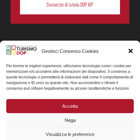
Consorzio di tutela DOP IGP
Gestisci Consenso Cookies
In collaborazione ORIGIN ITALIA.
Progetto Turismo DOP. Ricerca, analisi e divulgazione
del turismo enogastronomico dei prodotti DOP IGP
Per fornire le migliori esperienze, utilizziamo tecnologie come i cookie per
italiani.
memorizzare e/o accedere alle informazioni del dispositivo. Il consenso a
Concessione contributo MASAF DM n. 0311719 del
queste tecnologie ci permetterà di elaborare dati come il comportamento di
15/06/2023
navigazione o ID unici su questo sito. Non acconsentire o ritirare il
Concessione contributo MASAF, DM n. 0016662 del
consenso può influire negativamente su alcune caratteristiche e funzioni.
15/01/2025 (CUP J88H24002560007)
Accetta
Nega
Visualizza le preferenze