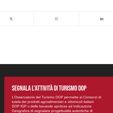
SEGNALA L’ATTIVITÀ DI TURISMO DOP
L’Osservatorio del Turismo DOP permette ai Consorzi di
tutela dei prodotti agroalimentari e vitivinicoli italiani
DOP IGP o delle bevande spiritose ad Indicazione
Geografica di segnalare progettualità autentiche di